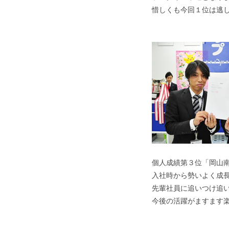
惜しくも今回１位は逃
個人成績第３位「岡山
入社時から勢いよく成
先輩社員に追いつけ追
今後の活躍がますます