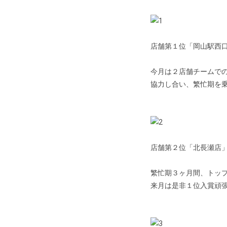
店舗第１位「岡山駅西
今月は２店舗チームで
協力し合い、繁忙期を
店舗第２位「北長瀬店
繁忙期３ヶ月間、トッ
来月は是非１位入賞頑