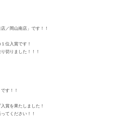
口店／岡山南店」です！！
の１位入賞です！
乗り切りました！！！
」です！！
プ入賞を果たしました！
張ってください！！