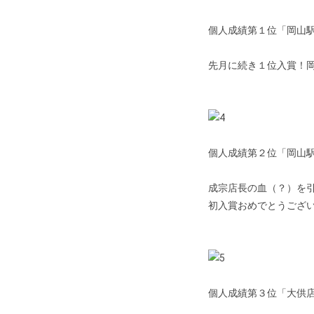
個人成績第１位「岡山
先月に続き１位入賞！
個人成績第２位「岡山
成宗店長の血（？）を
初入賞おめでとうござ
個人成績第３位「大供