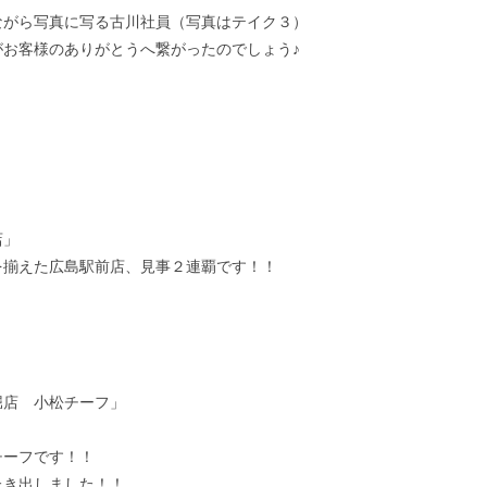
ながら写真に写る古川社員（写真はテイク３）
がお客様のありがとうへ繋がったのでしょう♪
店」
を揃えた広島駅前店、見事２連覇です！！
堀店 小松チーフ」
チーフです！！
たき出しました！！