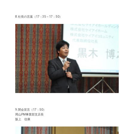
8.社長の言葉（17：35～17：50）
9.閉会宣言（17：50）
岡山PM事業部支店長
阪上 信康