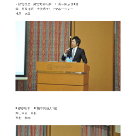
2.経営理念・経営方針唱和 10期年間店舗1位
岡山西長瀬店・大供店エリアマネージャー
池田 光陽
3.挨拶唱和 10期年間個人1位
岡山南店 店長
西村 利幸