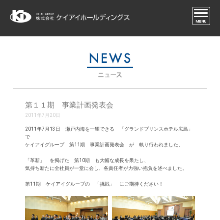
MENU
第１１期 事業計画発表会
2011年7月20日
2011年7月13日 瀬戸内海を一望できる 「グランドプリンスホテル広島」
で
ケイアイグループ 第11期 事業計画発表会 が 執り行われました。
「革新」 を掲げた 第10期 も大幅な成長を果たし、
気持ち新たに全社員が一堂に会し、各責任者が力強い抱負を述べました。
第11期 ケイアイグループの 「挑戦」 にご期待ください！