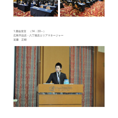
1.開会宣言 （14：20～）
広島宇品店・八丁堀店エリアマネージャー
近藤 正樹